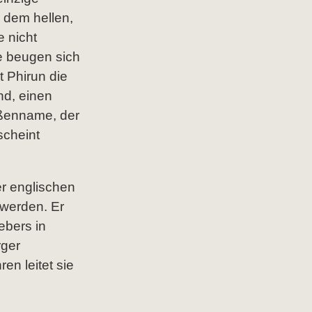
 dem hellen,
e nicht
e beugen sich
t Phirun die
nd, einen
aßenname, der
scheint
er englischen
 werden. Er
ebers in
rger
en leitet sie