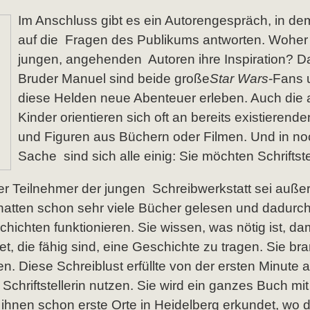
Im Anschluss gibt es ein Autorengespräch, in de
auf die Fragen des Publikums antworten. Wohe
jungen, angehenden Autoren ihre Inspiration? Da
Bruder Manuel sind beide große
Star Wars
-Fans 
diese Helden neue Abenteuer erleben. Auch die
Kinder orientieren sich oft an bereits existierend
und Figuren aus Büchern oder Filmen. Und in no
Sache sind sich alle einig: Sie möchten Schriftst
r Teilnehmer der jungen Schreibwerkstatt sei auße
 hatten schon sehr viele Bücher gelesen und dadurc
ichten funktionieren. Sie wissen, was nötig ist, d
t, die fähig sind, eine Geschichte zu tragen. Sie br
n. Diese Schreiblust erfüllte von der ersten Minute
Schriftstellerin nutzen. Sie wird ein ganzes Buch mi
hnen schon erste Orte in Heidelberg erkundet, wo d