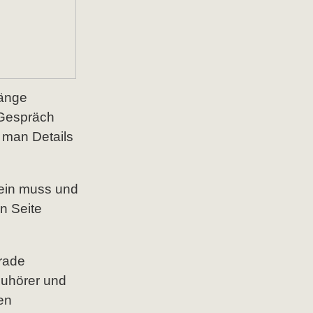
hänge
 Gespräch
 man Details
sein muss und
en Seite
erade
Zuhörer und
en