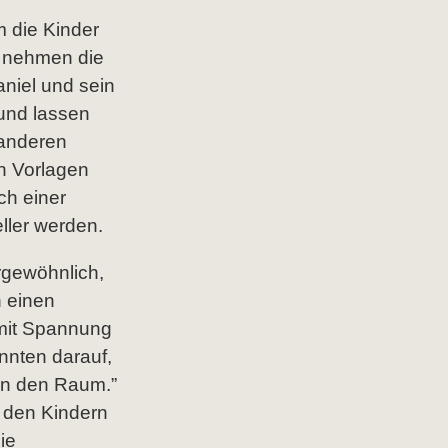
m die Kinder
r nehmen die
niel und sein
und lassen
 anderen
en Vorlagen
ch einer
eller werden.
rgewöhnlich,
h einen
amit Spannung
annten darauf,
 an den Raum.”
t den Kindern
ie