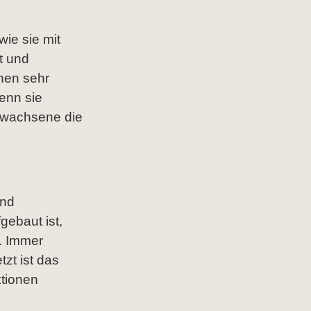
wie sie mit
t und
enen sehr
enn sie
Erwachsene die
und
gebaut ist,
n. Immer
zt ist das
ktionen