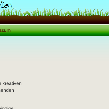
m kreativen
ehenden
einzige