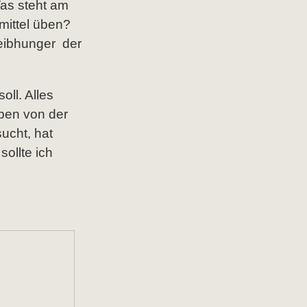
Was steht am
mittel üben?
eibhunger der
oll. Alles
ben von der
ucht, hat
ollte ich