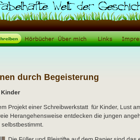
nen durch Begeisterung
 Kinder
em Projekt einer Schreibwerkstatt für Kinder, Lust a
freie Herangehensweise entdecken die jungen ang
 selbstbestimmt.
Die Füller und Bleistifte auf dem Papier sind das 